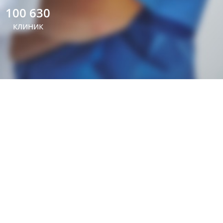
100 630
клиник