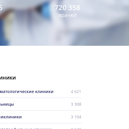
5
720 358
врачей
иники
матологические клиники
4 621
льницы
3 308
ликлиники
3 104