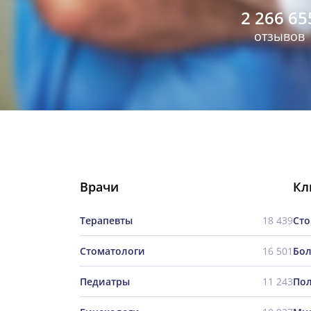
2 266 65
отзывов
Врачи
Кл
Терапевты
18 439
Сто
Стоматологи
16 501
Бо
Педиатры
11 243
По