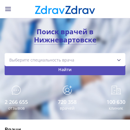
Поиск врачей в
Нижневартовске
Найти
2 266 655
720 358
100 630
отзывов
врачей
клиник
Врачи