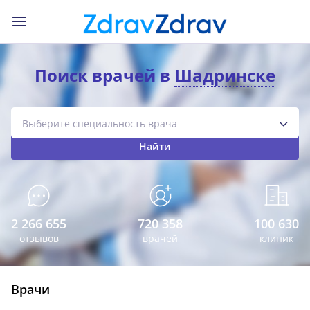
Поиск врачей в
Шадринске
Найти
2 266 655
720 358
100 630
отзывов
врачей
клиник
Врачи