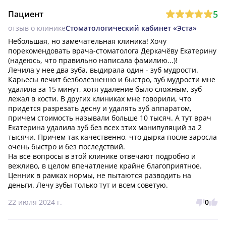
5
Пациент
отзыв о клинике
Стоматологический кабинет «Эста»
Небольшая, но замечательная клиника! Хочу 
порекомендовать врача-стоматолога Деркачёву Екатерину 
(надеюсь, что правильно написала фамилию...)!

Лечила у нее два зуба, выдирала один - зуб мудрости. 
Карьесы лечит безболезненно и быстро, зуб мудрости мне 
удалила за 15 минут, хотя удаление было сложным, зуб 
лежал в кости. В других клиниках мне говорили, что 
придется разрезать десну и удалять зуб аппаратом, 
причем стоимость называли больше 10 тысяч. А тут врач 
Екатерина удалила зуб без всех этих манипуляций за 2 
тысячи. Причем так качественно, что дырка после заросла 
очень быстро и без последствий. 

На все вопросы в этой клинике отвечают подробно и 
вежливо, в целом впечатление крайне благоприятное. 
Ценник в рамках нормы, не пытаются разводить на 
деньги. Лечу зубы только тут и всем советую.
22 июля 2024 г.
0