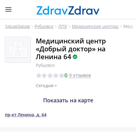
Медиц
ЗдравЗдрав
Рубцовск
ЛПУ
Медицинские центры
Медицинский центр
«Добрый доктор» на
Ленина 64
Рубцовск
0
0 отзывов
Сегодня
Показать на карте
пр-кт Ленина, д. 64