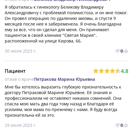
Я обратилась к гинекологу Беликову Владимиру 
Александровичу с проблемой поликистоза, и он мне помог. 
Он провел операцию по удалению миомы, и спустя 9 
месяцев после нее я забеременела. Я очень благодарна 
ему за все, что он сделал для меня. Он принимает 
пациенток в своей клинике "Святая Мария", 
расположенной на улице Кирова, 66.
30 июля 2023 г.
0
4.8
Пациент
отзыв о враче
Петракова Марина Юрьевна
Мне бы хотелось выразить глубокую признательность к 
доктору Петраковой Марине Юрьевне. Её знания и 
профессионализм не оставляют никаких сомнений. Она 
спасла мою мать два года тому назад и благодаря её 
усилиям, моя мама по-прежнему с нами. Я буду всегда 
признательна ей за это.
29 июля 2023 г.
0