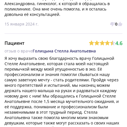
Александровна, гинеколог, к которой я обращалась в 
поликлинике. Она мне очень помогла, и я осталась 
довольна её консультацией.
15 января 2024 г.
0
4.6
Пациент
отзыв о враче
Голицына Стелла Анатольевна
Я хочу выразить свою благодарность врачу Голицыной 
Стелле Анатольевне, которая стала моей настоящей 
перемычкой между моей упущенностью в эко. Её 
профессионализм и знания помогли сбываться нашу 
самую заветную мечту - стать родителями. Пройдя через 
много препятствий и испытаний, мы наконец можем 
держать нашего малыша на руках и радоваться каждому 
новому дню с ним! Мы обращались к Голицыной Стелле 
Анатольевне после 1,5 месяца мучительного ожидания, и 
её поддержка, понимание и профессионализм были 
незаменимыми в этот трудный период. Стелла 
Анатольевна также помогла многим моим знакомым 
девушкам, которые также могут рассказать о своих наших 