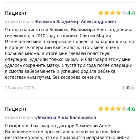
4.4
Пациент
отзыв о враче
Беликов Владимир Александрович
Я стала пациенткой Беликова Владимира Александровича, 
гинеколога, в 2010 году в клинике Святой Марии. 
Изначально мне планировали провести лапароскопию, но 
в процессе операции выяснилось, что у меня очень 
большая миома. В итоге мне сделали полостную 
операцию, удалили только миому, и благодаря этому мне 
удалось сохранить матку. Спустя три года после операции 
я смогла забеременеть и успешно родила ребенка 
естественным путем, без кесарева сечения.
28 июля 2023 г.
0
4.6
Пациент
отзыв о враче
Лежнина Анна Валерьевна
Я искренне благодарна доктору Лежниной Анне 
Валерьевне за её профессионализм и эмпатию. Мне 
несказанно жаль, что ей приходится исправлять ошибки, 