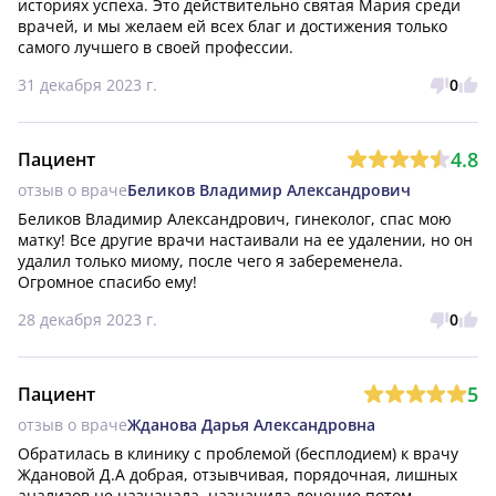
историях успеха. Это действительно святая Мария среди 
врачей, и мы желаем ей всех благ и достижения только 
самого лучшего в своей профессии.
31 декабря 2023 г.
0
4.8
Пациент
отзыв о враче
Беликов Владимир Александрович
Беликов Владимир Александрович, гинеколог, спас мою 
матку! Все другие врачи настаивали на ее удалении, но он 
удалил только миому, после чего я забеременела. 
Огромное спасибо ему!
28 декабря 2023 г.
0
5
Пациент
отзыв о враче
Жданова Дарья Александровна
Обратилась в клинику с проблемой (бесплодием) к врачу 
Ждановой Д.А добрая, отзывчивая, порядочная, лишных 
анализов не назначала, назначила лечение потом 