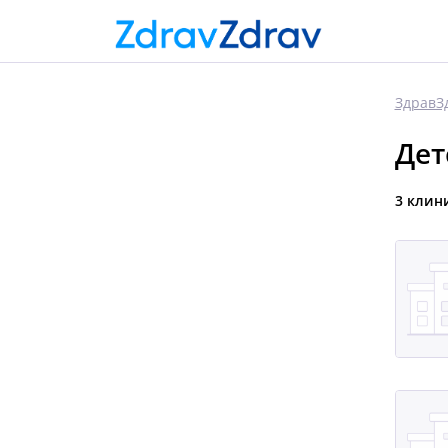
ЗдравЗ
Дет
3 клин