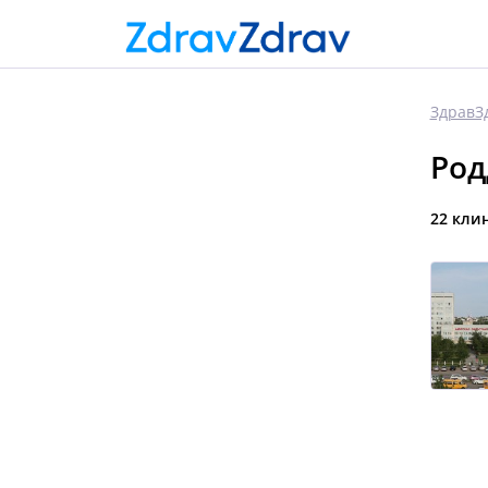
ЗдравЗ
Род
22 кли