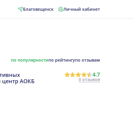
Благовещенск
Личный кабинет
по популярности
по рейтингу
по отзывам
4.7
ктивных
0 отзывов
 центр АОКБ