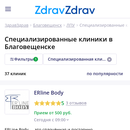
Специализированные к
ЗдравЗдрав
Благовещенск
ЛПУ
Специализированные клиники в
Благовещенске
Фильтры
Специализированная клиника
1
37 клиник
по популярности
ERline Body
5
3 отзывов
Прием от 500 руб.
Сегодня с 09:00
ERLine Body — это сплочённая и постоянно