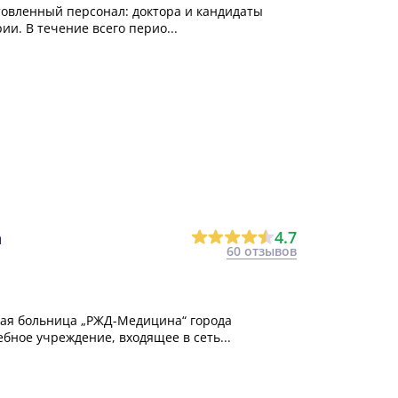
овленный персонал: доктора и кандидаты
и. В течение всего перио...
4.7
а
60 отзывов
ая больница „РЖД-Медицина“ города
ное учреждение, входящее в сеть...