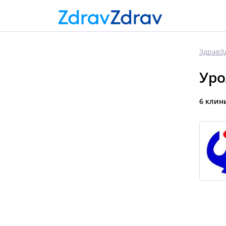
ЗдравЗ
Уро
6 клин