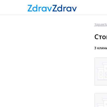
ЗдравЗ
Сто
3 клин