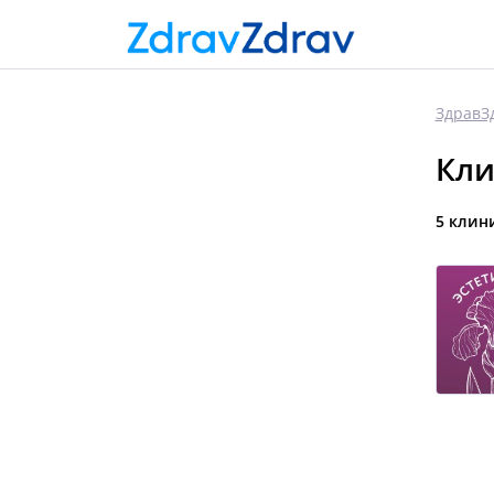
ЗдравЗ
Кли
5 клин