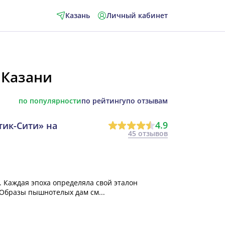
Казань
Личный кабинет
 Казани
по популярности
по рейтингу
по отзывам
4.9
тик-Сити» на
45 отзывов
. Каждая эпоха определяла свой эталон
 Образы пышнотелых дам см...