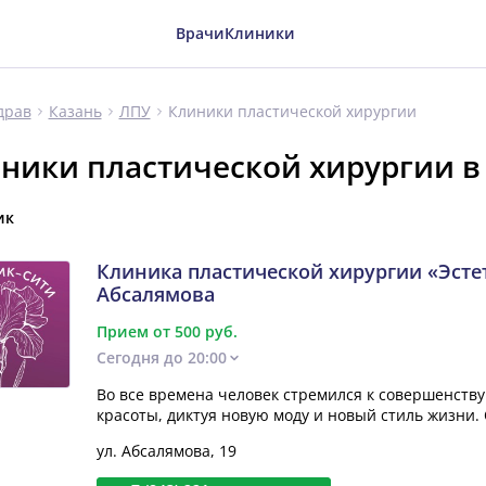
Врачи
Клиники
Клиники пластической хирургии
драв
Казань
ЛПУ
ники пластической хирургии в
ик
Клиника пластической хирургии «Эсте
Абсалямова
Прием от 500 руб.
Сегодня до 20:00
Во все времена человек стремился к совершенству
красоты, диктуя новую моду и новый стиль жизни.
ул. Абсалямова, 19