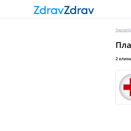
ЗдравЗ
Пла
2 клин