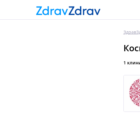
ЗдравЗ
Кос
1 клин