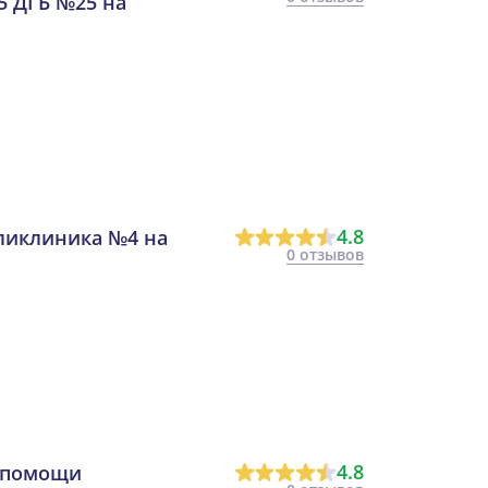
 ДГБ №25 на
4.8
ликлиника №4 на
0 отзывов
4.8
 помощи