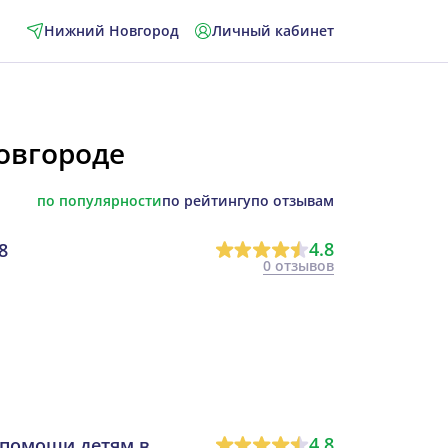
Нижний Новгород
Личный кабинет
овгороде
по популярности
по рейтингу
по отзывам
4.8
8
0 отзывов
4.8
 помощи детям в