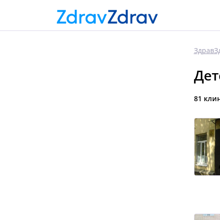
ЗдравЗ
Дет
81 кли