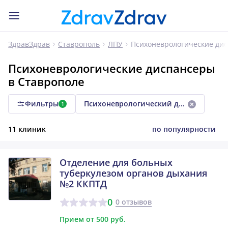
Психоневрологические ди
ЗдравЗдрав
Ставрополь
ЛПУ
Психоневрологические диспансеры
в Ставрополе
Фильтры
Психоневрологический диспансер
1
11 клиник
по популярности
Отделение для больных
туберкулезом органов дыхания
№2 ККПТД
0
0 отзывов
Прием от 500 руб.