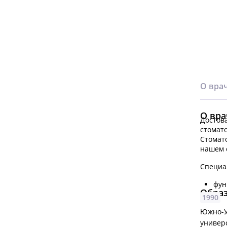
О вра
О вра
Достова
стомато
Стомато
нашем 
Специа
фун
Обра
1990
Южно-У
универ