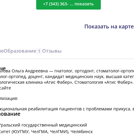
+7 (343) 363- ... показать
Показать на карте
че
Образование
Отзывы
1
че
лова Ольга Андреевна — гнатолог, ортодонт, стоматолог-ортопед
лог-ортопед, доцент, кандидат медицинских наук, высшая кате
логическая клиника «Атис Фабер», Стоматология «Атис Фабер»
сайте
лизация:
кциональная реабилитация пациентов с проблемами прикуса, 
зование
ральский государственный медицинский
ситет (ЮУГМУ, ЧелГМА, ЧелГМИ), Челябинск