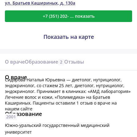
ул. Братьев Кашириных, д. 130а
+7 (351) 202- ... показать
Показать на карте
О враче
Образование
Отзывы
2
О враче
Сидорова Наталья Юрьевна — диетолог, нутрициолог,
эндокринолог, со стажем 25 лет, диетолог, нутрициолог,
эндокринолог.
Принимает в клиниках: «АМД лаборатория»
Лечение волос и кожи, «Полимедика» на Братьев
Кашириных.
Пациенты оставили 1 отзыв о враче на
нашем сайте
Образование
2001
Южно-уральский государственный медицинский
университет