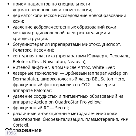
прием пациентов по специальности
дерматовенерология и косметология;
дерматоскопическое исследование новообразований
кожи;
удаление доброкачественных образований кожи
методом радиоволновой электрокоагуляции и
криодеструкции;
ботулинотерапия (препаратами Миотокс, Диспорт,
Релатокс, Ксеомин);
контурная пластика (препаратами Ювидерм, Теосиаль,
Belotero, Revi, Novacutan, Neauvia);
нитевой лифтинг, в том числе Аптос, White Ever;
лазерные технологии — Эрбиевый (аппарат Asclepion
Dermablate), широкополосный лазер BBL Sciton Hero,
фракционный фототермолиз на СО2 — лазере и
аппарате Palomar;
удаление сосудистых и пигментных образований на
аппарате Asclepion QuadroStar Pro yellow;
фракционный RF — Secret;
различные инъекционные методы лечения кожи —
мезотерапия, биоревитализация, плазмотерапия, PRP
Cortexil.
Образование
1996