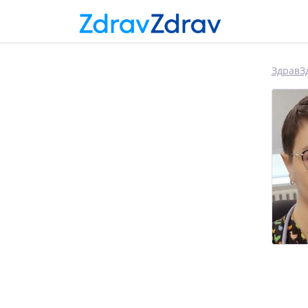
ЗдравЗ