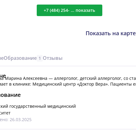
+7 (484) 254- ... показать
Показать на карте
че
Образование
Отзывы
1
че
а Марина Алексеевна — аллерголог, детский аллерголог, со стаж
ает в клинике: Медицинский центр «Доктор Вера».
Пациенты е
зование
ский государственный медицинский
ситет
но: 26.03.2025