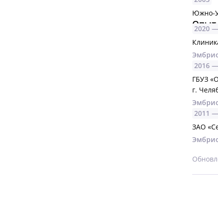
Южно-У
Опыт
2020 
Клиник
Эмбри
2016 
ГБУЗ «
г. Челя
Эмбри
2011 
ЗАО «С
Эмбри
Обновле