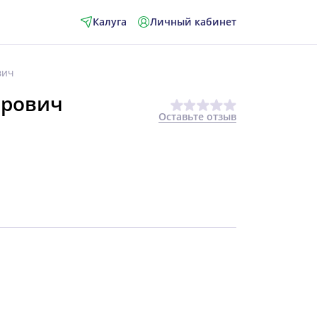
Калуга
Личный кабинет
вич
орович
Оставьте отзыв