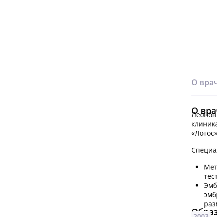
О вра
О вра
Леонов 
клиник
«Лотос»
Специа
Мет
тес
Эмб
эмб
раз
Обра
2003