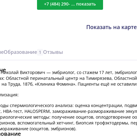
+7 (484) 290- ... показать
Показать на карте
че
Образование
Отзывы
1
че
Николай Викторович — эмбриолог, со стажем 17 лет, эмбриолог
ах: Областной перинатальный центр на Тимирязева, Областно
 на Труда, 187б, «Клиника Фомина».
Пациенты ещё не оставили 
лизация:
оды спермиологического анализа: оценка концентрации, подв
т, НВА-тест, HALOSPERM, замораживание-размораживание эякуля
риологические методы: получение ооцитов, оплодотворение оо
рионов, вспомогательный хетчинг, биопсия трофэктодермы, пе
мораживание (ооцитов, эмбрионов).
зование