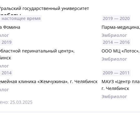
ральский государственный университет
 работы
—
настоящее время
2019 —
2020
а Фомина
Парма-медицина,
олог
Эмбриолог
—
2019
2014 —
2016
Областной перинатальный центр»,
ООО МЦ «Лотос», 
бинск
Эмбриолог
олог
—
2014
2009 —
2011
емейная клиника «Жемчужина», г. Челябинск
МАУЗ «Центр пла
г. Челябинск
олог
Эмбриолог
но: 25.03.2025