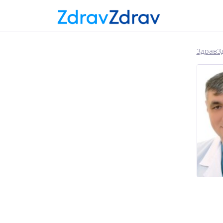
ЗдравЗ