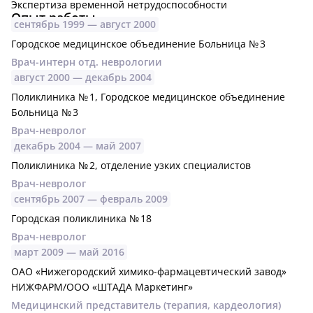
Экспертиза временной нетрудоспособности
Опыт работы
сентябрь
1999 —
август
2000
Городское медицинское объединение Больница № 3
Врач-интерн отд. неврологии
август
2000 —
декабрь
2004
Поликлиника № 1, Городское медицинское объединение
Больница № 3
Врач-невролог
декабрь
2004 —
май
2007
Поликлиника № 2, отделение узких специалистов
Врач-невролог
сентябрь
2007 —
февраль
2009
Городская поликлиника № 18
Врач-невролог
март
2009 —
май
2016
ОАО «Нижегородский химико-фармацевтический завод»
НИЖФАРМ/ООО «ШТАДА Маркетинг»
Медицинский представитель (терапия, кардеология)