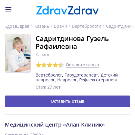
Садритдинова
ЗдравЗдрав
Казань
Врачи
Вертебрологи
Садритдинова Гузель
Рафаилевна
Казань
Оставьте отзыв
Вертебролог
,
Гирудотерапевт
,
Детский
невролог
,
Невролог
,
Рефлексотерапевт
Стаж 27 лет
Оставить отзыв
Медицинский центр «Алан Клиник»
Сегодня до 20:00