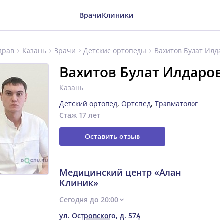
Врачи
Клиники
Вахитов Булат Илд
драв
Казань
Врачи
Детские ортопеды
Вахитов Булат Илдаро
Казань
Детский ортопед
,
Ортопед
,
Травматолог
Стаж 17 лет
Оставить отзыв
Медицинский центр «Алан
Клиник»
Сегодня до 20:00
ул. Островского, д. 57А