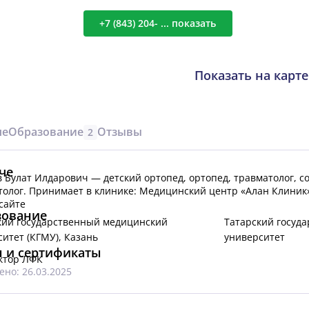
+7 (843) 204- ... показать
Показать на карте
че
Образование
Отзывы
2
че
 Булат Илдарович — детский ортопед, ортопед, травматолог, со 
толог.
Принимает в клинике: Медицинский центр «Алан Клиник
сайте
зование
кий государственный медицинский
Татарский госуд
итет (КГМУ), Казань
университет
 и сертификаты
ктор ЛФК
но: 26.03.2025