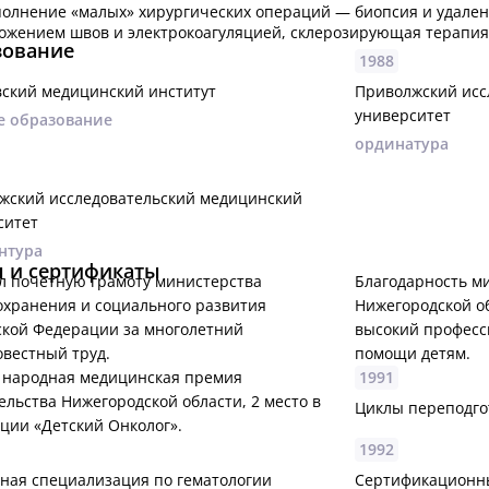
олнение «малых» хирургических операций — биопсия и удалени
ожением швов и электрокоагуляцией, склерозирующая терапия
зование
1988
вский медицинский институт
Приволжский исс
университет
е образование
ординатура
жский исследовательский медицинский
ситет
нтура
 и сертификаты
л почетную грамоту министерства
Благодарность м
охранения и социального развития
Нижегородской об
ской Федерации за многолетний
высокий професс
овестный труд.
помощи детям.
 народная медицинская премия
1991
льства Нижегородской области, 2 место в
Циклы переподго
ции «Детский Онколог».
1992
ная специализация по гематологии
Сертификационны