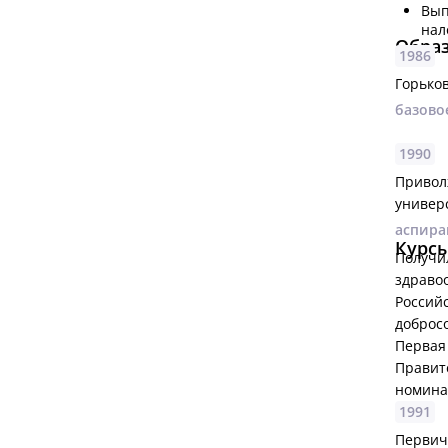
Вып
нал
Обра
1986
Горько
базово
1990
Привол
универ
аспира
Курсы
Получи
здраво
Россий
доброс
Первая
Правите
номина
1991
Первич