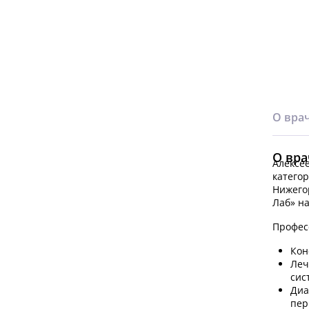
О вра
О вра
Алексее
катего
Нижего
Лаб» н
Профес
Кон
Леч
сис
Диа
пер