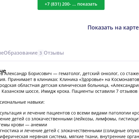
+7 (831) 200- ... показать
Показать на карте
че
Образование
Отзывы
3
че
в Александр Борисович — гематолог, детский онколог, со стажем
рия.
Принимает в клиниках: Клиника «Здоровье» на Космонавтов
родская областная детская клиническая больница, «Александр
а Казанском шоссе, Имидж кроха.
Пациенты оставили 7 отзывов 
сиональные навыки:
сультация и лечение пациентов со всеми видами патологии кро
ение детей со злокачественными (лейкозы, лимфомы, гистиоц
темы крови — анемии
гностика и лечение детей с злокачественными (солидные опух
иферическая нервная система, мягкие ткани, внутренние орг