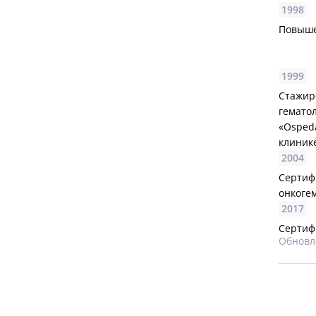
1998
Повыше
1999
Стажиро
гемато
«Ospeda
клинике
2004
Сертиф
онкоге
2017
Сертиф
Обновле