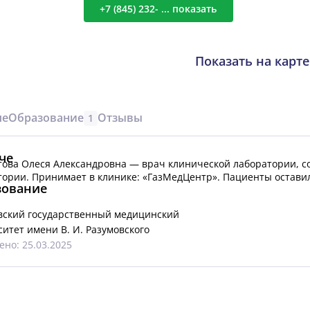
+7 (845) 232- ... показать
Показать на карте
че
Образование
Отзывы
1
че
ова Олеся Александровна — врач клинической лаборатории, со
тории.
Принимает в клинике: «ГазМедЦентр».
Пациенты оставил
зование
вский государственный медицинский
итет имени В. И. Разумовского
но: 25.03.2025