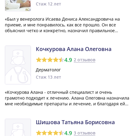
Стаж 12 лет
«Был у венеролога Исаева Дениса Александровича на
приеме, и мне понравилось, как все прошло. Он все
объяснил четко и конкретно, назначил правильное
лечение и дополнительную профилактику. Уже на
следующий день я заметил улучшения в своем состоянии.
В следующий раз я определенно обращусь к эт...»
Кочкурова Алана Олеговна
4.9
2 отзывов
Дерматолог
Стаж 13 лет
«Кочкурова Алана - отличный специалист и очень
грамотно подходит к лечению. Алана Олеговна назначила
мне необходимые препараты и лечение, и благодаря ей
удалось вылечить серьезное заболевание, с которым я
столкнулся. Она словно сотворила чудо! Я очень
благодарен Кочкуровой Алане Олеговне за...»
Шишова Татьяна Борисовна
4.9
3 отзывов