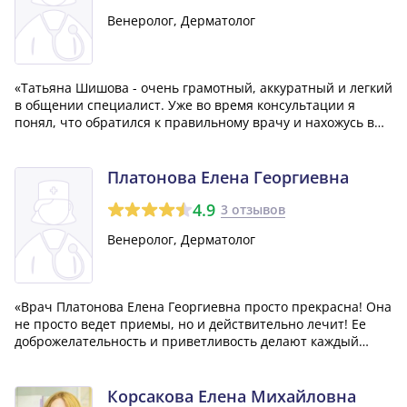
Венеролог, Дерматолог
«Татьяна Шишова - очень грамотный, аккуратный и легкий
в общении специалист. Уже во время консультации я
понял, что обратился к правильному врачу и нахожусь в
надежных руках. Все процедуры, которые мне проводил
доктор, вызвали только положительные эмоции. Я
чрезвычайно рад результату лече...»
Платонова Елена Георгиевна
4.9
3 отзывов
Венеролог, Дерматолог
«Врач Платонова Елена Георгиевна просто прекрасна! Она
не просто ведет приемы, но и действительно лечит! Ее
доброжелательность и приветливость делают каждый
визит к ней настолько приятным, что я всегда рад идти на
консультацию к ней.»
Корсакова Елена Михайловна