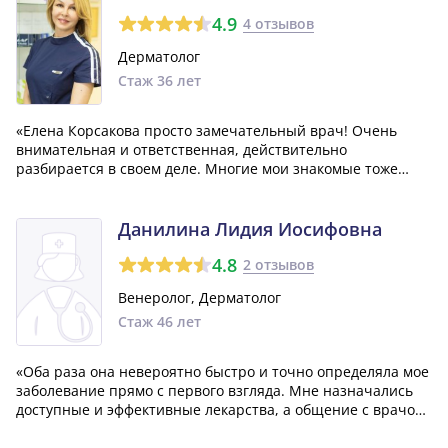
4.9
4 отзывов
Дерматолог
Стаж 36 лет
«Елена Корсакова просто замечательный врач! Очень
внимательная и ответственная, действительно
разбирается в своем деле. Многие мои знакомые тоже
лечатся исключительно у нее, и все остаются довольными,
без каких-либо нареканий.»
Данилина Лидия Иосифовна
4.8
2 отзывов
Венеролог, Дерматолог
Стаж 46 лет
«Оба раза она невероятно быстро и точно определяла мое
заболевание прямо с первого взгляда. Мне назначались
доступные и эффективные лекарства, а общение с врачом
всегда оставалось на высоком уровне корректности. Лично
я остался очень доволен результатами лечения у этого