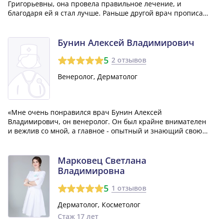
Григорьевны, она провела правильное лечение, и
благодаря ей я стал лучше. Раньше другой врач прописал
совершенно другое лечение, которое вовсе не помогало
мне, потому что оно не рассчитано на мою проблему.
Спасибо доктору Белкиной!»
Бунин Алексей Владимирович
5
2 отзывов
Венеролог, Дерматолог
«Мне очень понравился врач Бунин Алексей
Владимирович, он венеролог. Он был крайне внимателен
и вежлив со мной, а главное - опытный и знающий свою
сферу. Сразу после визита к нему, он поставил мне
правильный диагноз, в то время как ранее я проходила
лечение в другом регионе без видимых резу...»
Марковец Светлана
Владимировна
5
1 отзывов
Дерматолог, Косметолог
Стаж 17 лет