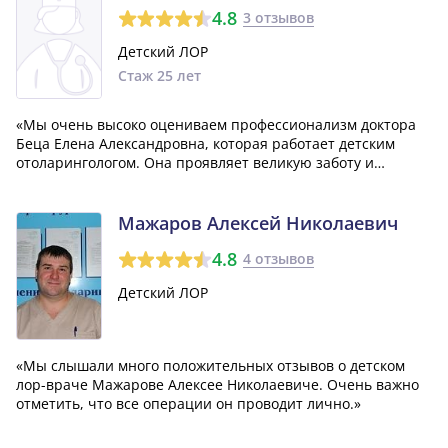
4.8
3 отзывов
Детский ЛОР
Стаж 25 лет
«Мы очень высоко оцениваем профессионализм доктора
Беца Елена Александровна, которая работает детским
отоларингологом. Она проявляет великую заботу и
доброту, всегда очень внимательна к нашему ребенку.
Благодаря её компетентности, у ребенка были обнаружены
серьезные заболевания, и назначено...»
Мажаров Алексей Николаевич
4.8
4 отзывов
Детский ЛОР
«Мы слышали много положительных отзывов о детском
лор-враче Мажарове Алексее Николаевиче. Очень важно
отметить, что все операции он проводит лично.»