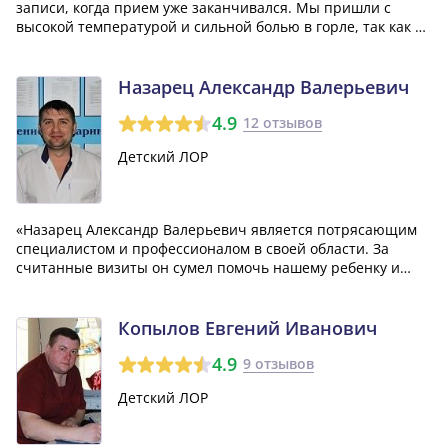
записи, когда прием уже заканчивался. Мы пришли с
высокой температурой и сильной болью в горле, так как у
ребенка ранее был абсцесс и мы опасались его
возобновления. Доктор внимательно провела осмотр,
поставила диагноз - фолликулярная ангин...»
Назарец Александр Валерьевич
4.9
12 отзывов
Детский ЛОР
«Назарец Александр Валерьевич является потрясающим
специалистом и профессионалом в своей области. За
считанные визиты он сумел помочь нашему ребенку и
справиться с жалобами. Александр Валерьевич не
назначает лишних анализов и лекарств, а только то, что
действительно необходимо. Мы советуем...»
Копылов Евгений Иванович
4.9
9 отзывов
Детский ЛОР