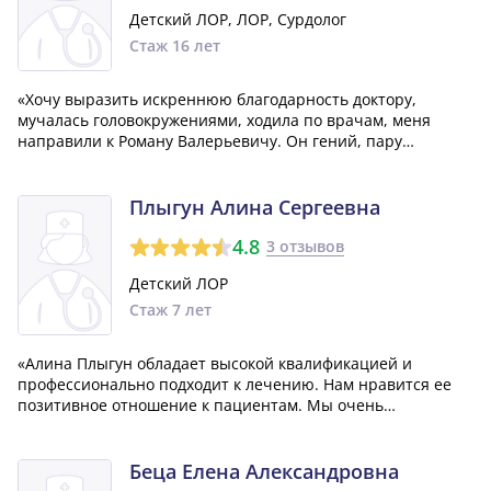
Детский ЛОР, ЛОР, Сурдолог
Стаж 16 лет
«Хочу выразить искреннюю благодарность доктору,
мучалась головокружениями, ходила по врачам, меня
направили к Роману Валерьевичу. Он гений, пару
манипуляций и все, оказывается все в вестибулярном
аппарате, наверное если я правильно запомнила. Он
крутой, не один лор врач в нашем городе этого...»
Плыгун Алина Сергеевна
4.8
3 отзывов
Детский ЛОР
Стаж 7 лет
«Алина Плыгун обладает высокой квалификацией и
профессионально подходит к лечению. Нам нравится ее
позитивное отношение к пациентам. Мы очень
благодарны ей за это и с уверенностью можем
рекомендовать как великолепного специалиста в области
лор.»
Беца Елена Александровна