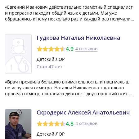
«Евгений Иванович действительно грамотный специалист
и прекрасно находит общий язык с детьми. Мы уже
обращались к нему несколько раз и каждый раз получали
качественную и профессиональную помощь. Этот врач
действительно дар от Бога для наших детей!»
Гудкова Наталья Николаевна
4.9
4 отзывов
Детский ЛОР
Стаж 47 лет
«Врач проявила большую внимательность, и наш малыш
не испугался осмотра. Наталья Николаевна тщательно
провела осмотр, поставила диагноз - двусторонний отит и
аденоиды, и направила нас на анализы и к педиатру. Она
подробно объяснила нам все этапы лечения, рассказала о
препаратах и их действи...»
Скродерис Алексей Анатольевич
4.8
4 отзывов
Детский ЛОР