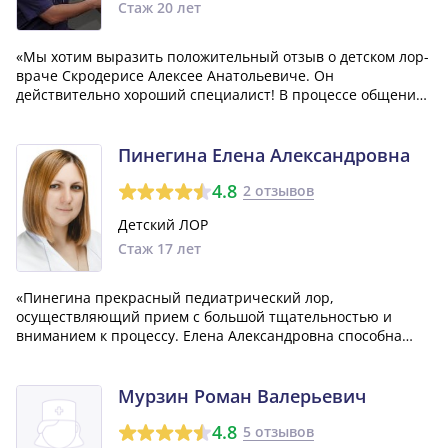
Стаж 20 лет
«Мы хотим выразить положительный отзыв о детском лор-
враче Скродерисе Алексее Анатольевиче. Он
действительно хороший специалист! В процессе общения
с нашим ребенком проявлял ласковость и терпение, а
также подробно объяснял нам все нюансы ситуации. Мы
обращались к нему множество раз и всегда...»
Пинегина Елена Александровна
4.8
2 отзывов
Детский ЛОР
Стаж 17 лет
«Пинегина прекрасный педиатрический лор,
осуществляющий прием с большой тщательностью и
вниманием к процессу. Елена Александровна способна
глубоко понять и изучить проблему, благодаря чему и
удается выбрать наиболее подходящий курс лечения.
Наша благодарность врачу Пинегиной Елене Александр...»
Мурзин Роман Валерьевич
4.8
5 отзывов