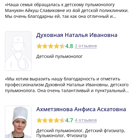
«Наша семья обращалась к детскому пульмонологу
Манукян Айкуш Славиковне из 4ой детской поликлиники.
Мы очень благодарны ей, так как она отличный и
опытный врач. Нам неоднократно назначалось лечение,
которое всегда оказывалось эффективным. Айкуш
Славиковна очень компетентна и при этом общите...»
Духовная Наталья Ивановна
4.8
2 отзывов
Детский пульмонолог
«Мы хотим выразить нашу благодарность и отметить
профессионализм Духовной Натальи Ивановны, детского
пульмонолога. Она очень талантливый и пунктуальный
специалист, которому доверяем здоровье нашего ребенка.
Нам невероятно повезло, что мы обратились именно к
ней, так как наш малыш страдает о...»
Ахметзянова Анфиса Асхатовна
4.7
4 отзывов
Детский пульмонолог, Детский фтизиатр,
Пульмонолог, Фтизиатр