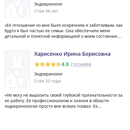
Эндокринолог
Стаж 50 лет
«Ее отношение ко мне было искренним и заботливым, как
будто я был частью ее семьи. Она обеспечила меня
детальной и понятной информацией о моем состоянии,
обьяснив на что надо обращать внимание и почему. Но
самое важное - назначенное ею лечение оказалось на
удивление эффективным. Без сомнен...»
Харисенко Ирина Борисовна
4.8
2 отзывов
Эндокринолог
Стаж 33 года
«Не могу не выразить своей глубокой признательности за
ее работу. Ее профессионализм и знания в области
эндокринологии просто вне всяких похвал. Ее
компетентность в вопросах моего заболевания просто
поразила меня.»