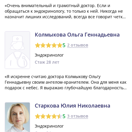
«Очень внимательный и грамотный доктор. Если и
обращаться к эндокринологу, то только к ней. Никогда не
назначит лишних исследований, всегда все говорит четко
и по делу. Благодарна доктору!»
Колмыкова Ольга Геннадьевна
5
2 отзывов
Эндокринолог
Стаж 28 лет
«Я искренне считаю доктора Колмыкову Ольгу
Геннадьевну своим ангелом-хранителем. Она для меня как
подарок с небес. Я выражаю глубочайшую благодарность
ей за ее работу. У меня нет слов, чтобы описать всю мою
признательность ей за всё, что она делает.»
Старкова Юлия Николаевна
5
3 отзывов
Эндокринолог