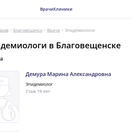
Врачи
Клиники
Эпидемиологи
драв
Благовещенск
Врачи
демиологи в Благовещенске
ей
Демура Марина Александровна
Эпидемиолог
Стаж 19 лет