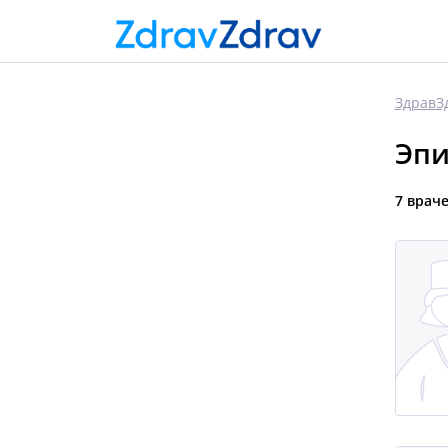
ЗдравЗ
Эпи
7 врач