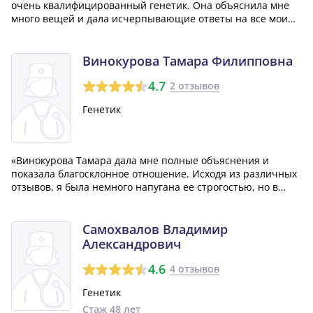
очень квалифицированный генетик. Она объяснила мне
много вещей и дала исчерпывающие ответы на все мои
вопросы. Из этого я пришла к выводу, что она
действительно профессиональный специалист. Я
полностью довольна её работой.»
Винокурова Тамара Филипповна
4.7
2 отзывов
Генетик
«Винокурова Тамара дала мне полные объяснения и
показала благосклонное отношение. Исходя из различных
отзывов, я была немного напугана ее строгостью, но в
ходе консультации осознала, что она просто фокусируется
на своей работе и говорит все по делу. Я рекомендую этого
врача.»
Самохвалов Владимир
Александрович
4.6
4 отзывов
Генетик
Стаж 48 лет