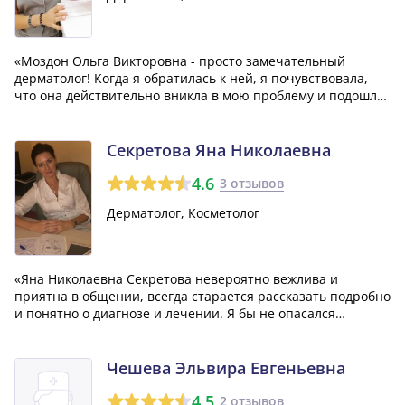
«Моздон Ольга Викторовна - просто замечательный
дерматолог! Когда я обратилась к ней, я почувствовала,
что она действительно вникла в мою проблему и подошла
к моему лечению индивидуально. Благодаря ей и
назначенным процедурам, я смогла добиться очень
хороших результатов!»
Секретова Яна Николаевна
4.6
3 отзывов
Дерматолог, Косметолог
«Яна Николаевна Секретова невероятно вежлива и
приятна в общении, всегда старается рассказать подробно
и понятно о диагнозе и лечении. Я бы не опасался
обращаться в больницы, если бы все врачи были такими,
как она. К тому же, прогресс в моем состоянии был
заметен уже через пару дней после в...»
Чешева Эльвира Евгеньевна
4.5
2 отзывов