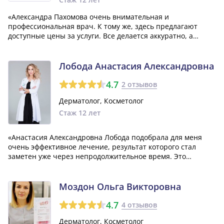
«Александра Пахомова очень внимательная и
профессиональная врач. К тому же, здесь предлагают
доступные цены за услуги. Все делается аккуратно, а
консультации проводятся грамотно. У меня
осуществлялось хорошее обезболивание во время
процедур. В центре используется только новое
Лобода Анастасия Александровна
оборудование,...»
4.7
2 отзывов
Дерматолог, Косметолог
Стаж 12 лет
«Анастасия Александровна Лобода подобрала для меня
очень эффективное лечение, результат которого стал
заметен уже через непродолжительное время. Это
действительно отличный врач, которому я очень
благодарна за профессионализм, ответственность и
уважительное отношение к своим пациентам.»
Моздон Ольга Викторовна
4.7
4 отзывов
Дерматолог, Косметолог