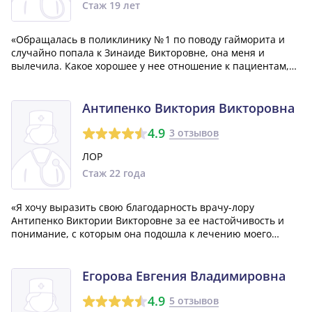
Стаж 19 лет
«Обращалась в поликлинику № 1 по поводу гайморита и
случайно попала к Зинаиде Викторовне, она меня и
вылечила. Какое хорошее у нее отношение к пациентам,
очень добрый человек и хороший врач. Остались только
положительные эмоции от общения. Контролировала в
ходе лечения, все рассказывала и о...»
Антипенко Виктория Викторовна
4.9
3 отзывов
ЛОР
Стаж 22 года
«Я хочу выразить свою благодарность врачу-лору
Антипенко Виктории Викторовне за ее настойчивость и
понимание, с которым она подошла к лечению моего
гайморита. Вместо того чтобы выбрать другие методы, она
настояла на проколе, что оказалось идеальным решением
в моем случае. Теперь я чувствую...»
Егорова Евгения Владимировна
4.9
5 отзывов