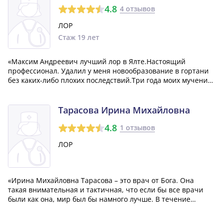
4.8
4 отзывов
ЛОР
Стаж 19 лет
«Максим Андреевич лучший лор в Ялте.Настоящий
профессионал. Удалил у меня новообразование в гортани
без каких-либо плохих последствий.Три года моих мучений
позади.Я очень ему благодарна и рекомендую этого
замечательного врача всем, кто имеет проблемы с
лор.органами.»
Тарасова Ирина Михайловна
4.8
1 отзывов
ЛОР
«Ирина Михайловна Тарасова – это врач от Бога. Она
такая внимательная и тактичная, что если бы все врачи
были как она, мир был бы намного лучше. В течение
приема, она тщательно и детально обсуждает мои
симптомы и жалобы, изучая историю моих болезней. Что