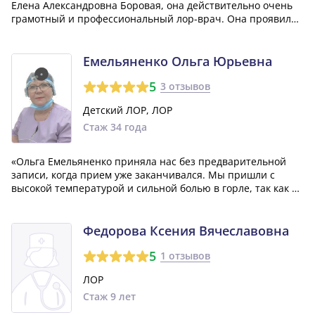
Елена Александровна Боровая, она действительно очень
грамотный и профессиональный лор-врач. Она проявила
большое внимание ко мне, своему пациенту, и была очень
отзывчивой. Мне повезло попасть к такому специалисту.»
Емельяненко Ольга Юрьевна
5
3 отзывов
Детский ЛОР, ЛОР
Стаж 34 года
«Ольга Емельяненко приняла нас без предварительной
записи, когда прием уже заканчивался. Мы пришли с
высокой температурой и сильной болью в горле, так как у
ребенка ранее был абсцесс и мы опасались его
возобновления. Доктор внимательно провела осмотр,
поставила диагноз - фолликулярная ангин...»
Федорова Ксения Вячеславовна
5
1 отзывов
ЛОР
Стаж 9 лет