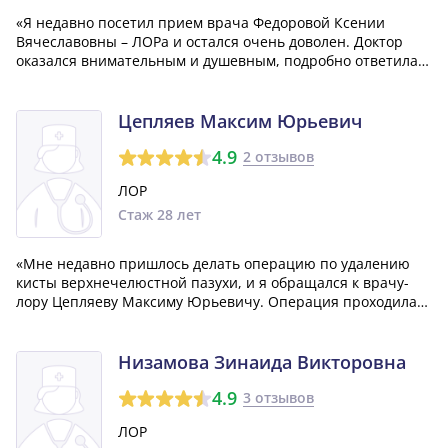
«Я недавно посетил прием врача Федоровой Ксении
Вячеславовны – ЛОРа и остался очень доволен. Доктор
оказался внимательным и душевным, подробно ответила
на все мои вопросы. Ксения Вячеславовна провела все
манипуляции аккуратно и профессионально. Выражаю ей
большую благодарность!»
Цепляев Максим Юрьевич
4.9
2 отзывов
ЛОР
Стаж 28 лет
«Мне недавно пришлось делать операцию по удалению
кисты верхнечелюстной пазухи, и я обращался к врачу-
лору Цепляеву Максиму Юрьевичу. Операция проходила
под местной анестезией и заняла совсем немного
времени. Я был удивлен, насколько все было сделано
быстро, аккуратно и, самое главное, без...»
Низамова Зинаида Викторовна
4.9
3 отзывов
ЛОР