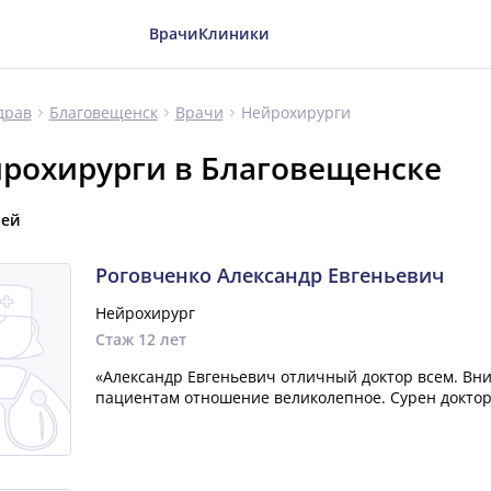
Врачи
Клиники
Нейрохирурги
драв
Благовещенск
Врачи
рохирурги в Благовещенске
чей
Роговченко Александр Евгеньевич
Нейрохирург
Стаж 12 лет
«Александр Евгеньевич отличный доктор всем. Вн
пациентам отношение великолепное. Сурен доктор