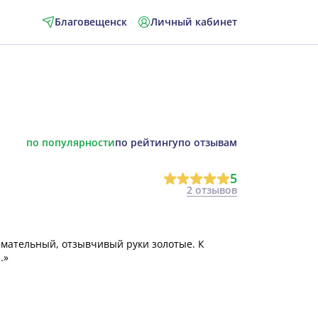
Благовещенск
Личный кабинет
по популярности
по рейтингу
по отзывам
5
2 отзывов
имательный, отзывчивый руки золотые. К
.»