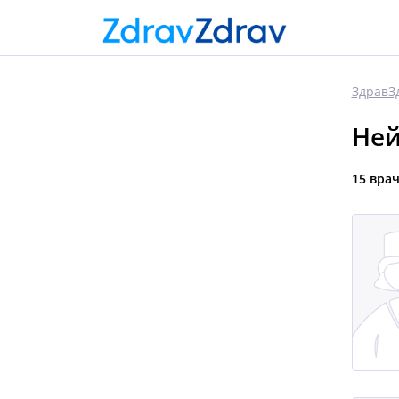
ЗдравЗ
Ней
15 вра