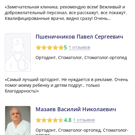
«Замечательная клиника, рекомендую всем! Вежливый и
доброжелательный персонал, все расскажут, все покажут.
Квалифицированные врачи, видно сразу! Очень
спокойная и комфортная обстановка. Особую
благодарность хочется выразить врачу-ортодонту
Кульбакиной Ольге Петровне, на лечении у которой я...»
Пшеничников Павел Сергеевич
5
1 отзывов
Ортодонт, Стоматолог, Стоматолог-ортопед
«Самый лучший ортодонт. Не нуждается в рекламе. Очень
помог моему ребенку и детям подруг., только
благодарность!»
Мазаев Василий Николаевич
4.8
1 отзывов
Ортодонт, Стоматолог-ортопед, Стоматолог-
хирург