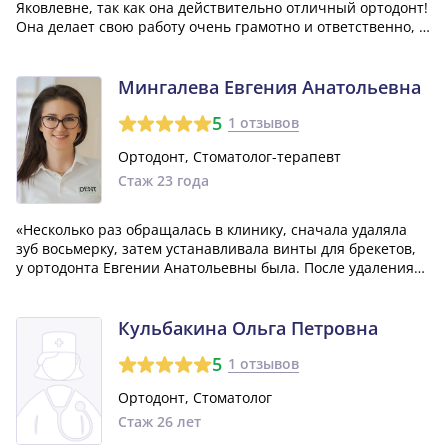
Яковлевне, так как она действительно отличный ортодонт!
Она делает свою работу очень грамотно и ответственно, и
я абсолютно не боялся ей доверить исправление своих
кривых зубов.»
Мингалева Евгения Анатольевна
5
1 отзывов
Ортодонт, Стоматолог-терапевт
Стаж 23 года
«Несколько раз обращалась в клинику, сначала удаляла
зуб восьмерку, затем устанавливала винты для брекетов,
у ортодонта Евгении Анатольевны была. После удаления
не было температуры, не было отека, обезболивающие
не пила, зажило все быстро. Ортодонта выбрала
по рекомендации лечащего врача.»
Кульбакина Ольга Петровна
5
1 отзывов
Ортодонт, Стоматолог
Стаж 26 лет