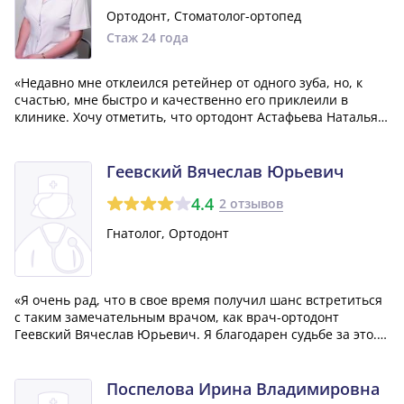
Ортодонт, Стоматолог-ортопед
Стаж 24 года
«Недавно мне отклеился ретейнер от одного зуба, но, к
счастью, мне быстро и качественно его приклеили в
клинике. Хочу отметить, что ортодонт Астафьева Наталья
Валерьевна, а также весь персонал клиники, были очень
вежливы и доброжелательны со мной. Я потратила много
времени, искала клинику,...»
Геевский Вячеслав Юрьевич
4.4
2 отзывов
Гнатолог, Ортодонт
«Я очень рад, что в свое время получил шанс встретиться
с таким замечательным врачом, как врач-ортодонт
Геевский Вячеслав Юрьевич. Я благодарен судьбе за это.
Именно благодаря его профессионализму я теперь могу
похвастаться красивым ровным рядом зубов!»
Поспелова Ирина Владимировна