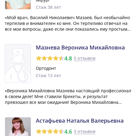
Стаж 38 лет
«Мой врач, Василий Николаевич Мазаев, был необычайно
терпелив и внимателен ко мне. Он терпеливо отвечал на
все мои вопросы, даже если они показались ему простыми
или даже детскими. Я прошла процедуру установки в
спокойной атмосфере, без суеты или стресса с моей
стороны. Сначала я прекрасно...»
Мазнева Вероника Михайловна
4.8
5 отзывов
Ортодонт
Стаж 13 лет
«Вероника Михайловна Мазнева настоящий профессионал
в своем деле! Мне ставили брекеты, и результат
превзошел все мои ожидания! Вероника Михайловна
всегда тщательно объясняет и рассказывает обо всем, что
касается моего лечения. Хочу еще раз поблагодарить ее за
отличную работу!»
Астафьева Наталья Валерьевна
4.6
3 отзывов