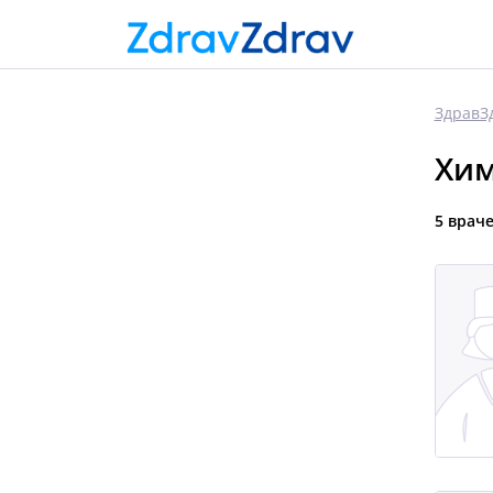
ЗдравЗ
Хим
5 врач