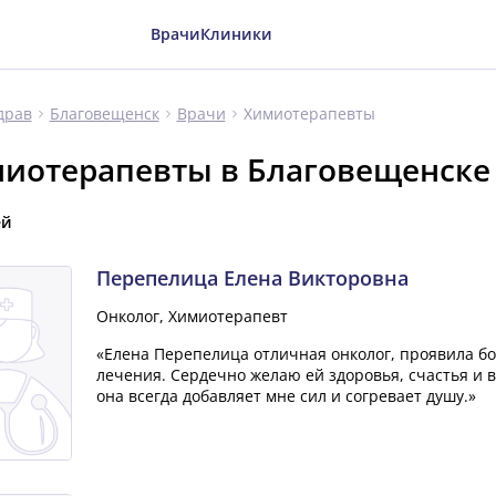
Врачи
Клиники
Химиотерапевты
драв
Благовещенск
Врачи
иотерапевты в Благовещенске
ей
Перепелица Елена Викторовна
Онколог, Химиотерапевт
«Елена Перепелица отличная онколог, проявила б
лечения. Сердечно желаю ей здоровья, счастья и в
она всегда добавляет мне сил и согревает душу.»