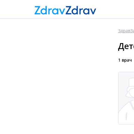
ЗдравЗ
Дет
1 врач