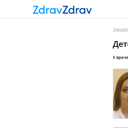
ЗдравЗ
Дет
5 врач