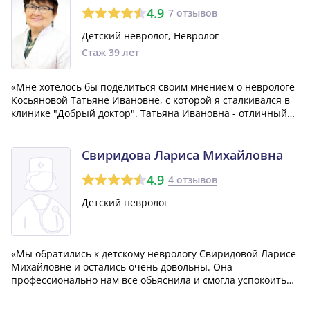
4.9
7 отзывов
Детский невролог, Невролог
Стаж 39 лет
«Мне хотелось бы поделиться своим мнением о неврологе
Косьяновой Татьяне Ивановне, с которой я сталкивался в
клинике "Добрый доктор". Татьяна Ивановна - отличный
специалист, она принимает как взрослых, так и детей.
Удобством является также то, что можно записаться на
прием к ней и в субботу...»
Свиридова Лариса Михайловна
4.9
4 отзывов
Детский невролог
«Мы обратились к детскому неврологу Свиридовой Ларисе
Михайловне и остались очень довольны. Она
профессионально нам все обьяснила и смогла успокоить
нас. Мы к ней записались на прием из другой больницы,
но это не вызвало никаких затруднений. Благодарим