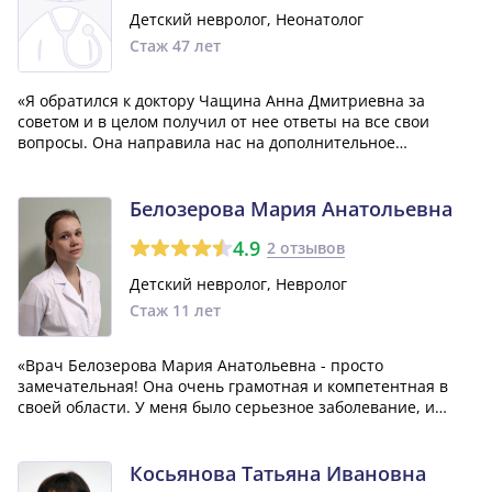
Детский невролог, Неонатолог
Стаж 47 лет
«Я обратился к доктору Чащина Анна Дмитриевна за
советом и в целом получил от нее ответы на все свои
вопросы. Она направила нас на дополнительное
обследование и посоветовала проконсультироваться с
другими специалистами. Я считаю, что она отличный
профессионал и обязательно вернусь к ней еще...»
Белозерова Мария Анатольевна
4.9
2 отзывов
Детский невролог, Невролог
Стаж 11 лет
«Врач Белозерова Мария Анатольевна - просто
замечательная! Она очень грамотная и компетентная в
своей области. У меня было серьезное заболевание, и
благодаря ей, я получил качественный уход и
действительно полезное лечение. В современном мире
найти таких врачей - большая удача!»
Косьянова Татьяна Ивановна