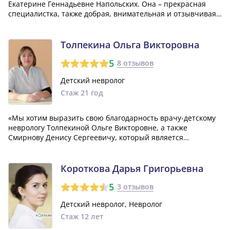
Екатерине Геннадьевне Напольских. Она – прекрасная
специалистка, также добрая, внимательная и отзывчивая.
Она всегда готова подробно ответить на все вопросы о
здоровье нашего ребенка и дает полезные советы.»
Толпекина Ольга Викторовна
5
8 отзывов
Детский невролог
Стаж 21 год
«Мы хотим выразить свою благодарность врачу-детскому
неврологу Толпекиной Ольге Викторовне, а также
Смирнову Денису Сергеевичу, который является
заведующим отделением нейрофизиологии и главным
детским неврологом Челябинской области. Мы также
хотим упомянуть Масленникову, оценивая её работу...»
Короткова Дарья Григорьевна
5
3 отзывов
Детский невролог, Невролог
Стаж 12 лет