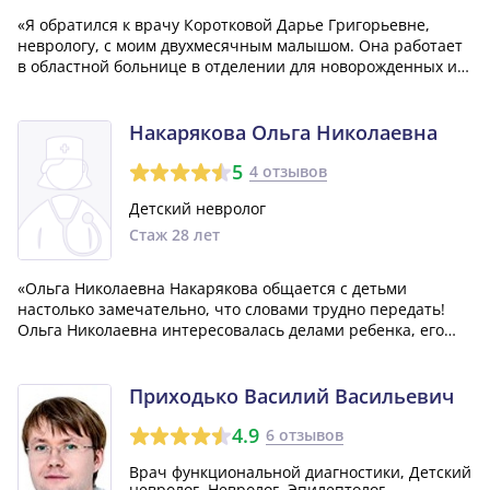
«Я обратился к врачу Коротковой Дарье Григорьевне,
неврологу, с моим двухмесячным малышом. Она работает
в областной больнице в отделении для новорожденных и
поэтому имеет опыт работы с такими маленькими
пациентами. Мои впечатления от приема были
положительными: доктор Короткова уделила нам...»
Накарякова Ольга Николаевна
5
4 отзывов
Детский невролог
Стаж 28 лет
«Ольга Николаевна Накарякова общается с детьми
настолько замечательно, что словами трудно передать!
Ольга Николаевна интересовалась делами ребенка, его
любимой игрушкой, а также любимыми блюдами в детском
саду. Нам было очень приятно наблюдать за этим
общением. Прием продолжался достаточно...»
Приходько Василий Васильевич
4.9
6 отзывов
Врач функциональной диагностики, Детский
невролог, Невролог, Эпилептолог