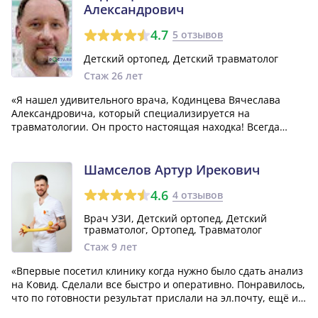
Александрович
4.7
5 отзывов
Детский ортопед, Детский травматолог
Стаж 26 лет
«Я нашел удивительного врача, Кодинцева Вячеслава
Александровича, который специализируется на
травматологии. Он просто настоящая находка! Всегда
вежлив и пунктуален, и, самое главное, его талант в
лечении - это просто дар от Бога!»
Шамселов Артур Ирекович
4.6
4 отзывов
Врач УЗИ, Детский ортопед, Детский
травматолог, Ортопед, Травматолог
Стаж 9 лет
«Впервые посетил клинику когда нужно было сдать анализ
на Ковид. Сделали все быстро и оперативно. Понравилось,
что по готовности результат прислали на эл.почту, ещё и
позвонили, сказали что все готово. Да и вообще хочу