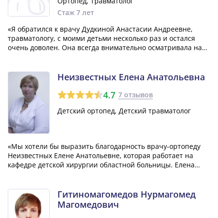
Ортопед, Травматолог
Стаж 7 лет
«Я обратился к врачу Дудкиной Анастасии Андреевне,
травматологу, с моими детьми несколько раз и остался
очень доволен. Она всегда внимательно осматривала нас,
все объясняла, давала много полезных советов и
рекомендаций. Большое спасибо ей; приятно общаться с
таким специалистом.»
Неизвестных Елена Анатольевна
4.7
7 отзывов
Детский ортопед, Детский травматолог
«Мы хотели бы выразить благодарность врачу-ортопеду
Неизвестных Елене Анатольевне, которая работает на
кафедре детской хирургии областной больницы. Елена
Анатольевна профессионально подходит к своей работе,
обладает высокими знаниями и опытом в области детской
ортопедии. Благодаря ее профес...»
Гитиномагомедов Нурмагомед
Магомедович