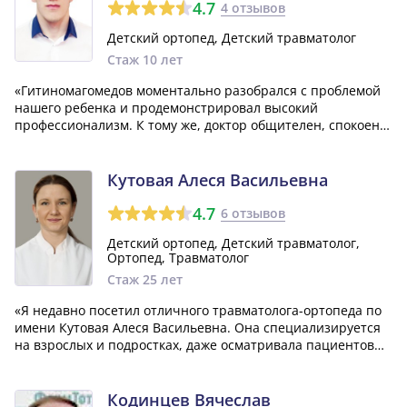
4.7
4 отзывов
Детский ортопед, Детский травматолог
Стаж 10 лет
«Гитиномагомедов моментально разобрался с проблемой
нашего ребенка и продемонстрировал высокий
профессионализм. К тому же, доктор общителен, спокоен и
терпелив. Он ясно и понятно объяснил нам все нюансы, и
несколько раз удостоверился, что мы правильно
выполнили все его рекомендации.»
Кутовая Алеся Васильевна
4.7
6 отзывов
Детский ортопед, Детский травматолог,
Ортопед, Травматолог
Стаж 25 лет
«Я недавно посетил отличного травматолога-ортопеда по
имени Кутовая Алеся Васильевна. Она специализируется
на взрослых и подростках, даже осматривала пациентов
для армии. Раньше она работала в 9-й больнице, и я очень
доволен качеством услуг и внимательностью, с которой
Алеся Васильевна отно...»
Кодинцев Вячеслав