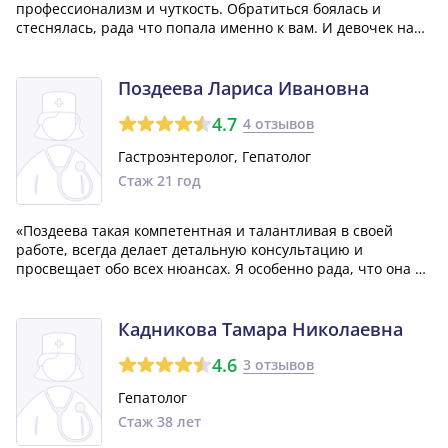
профессионализм и чуткость. Обратиться боялась и
стеснялась, рада что попала именно к вам. И девочек на
входе и в регистратуре. Всех обнимаю и благодарю.»
Поздеева Лариса Ивановна
4.7
4 отзывов
Гастроэнтеролог, Гепатолог
Стаж 21 год
«Поздеева такая компетентная и талантливая в своей
работе, всегда делает детальную консультацию и
просвещает обо всех нюансах. Я особенно рада, что она не
назначает лишних лекарств или процедур. Лечение всегда
дает замечательные результаты, и я чувствую себя так
благодарной за ее помощь!»
Кадникова Тамара Николаевна
4.6
3 отзывов
Гепатолог
Стаж 38 лет