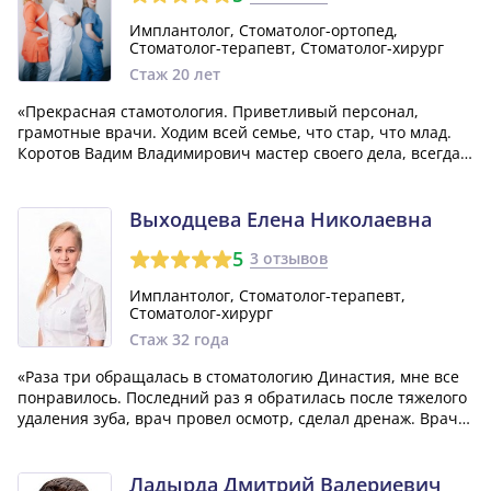
Имплантолог, Стоматолог-ортопед,
Стоматолог-терапевт, Стоматолог-хирург
Стаж 20 лет
«Прекрасная стамотология. Приветливый персонал,
грамотные врачи. Ходим всей семье, что стар, что млад.
Коротов Вадим Владимирович мастер своего дела, всегда
посоветует что лучше, а не то что дороже, а это большая
редкость в наше время.»
Выходцева Елена Николаевна
5
3 отзывов
Имплантолог, Стоматолог-терапевт,
Стоматолог-хирург
Стаж 32 года
«Раза три обращалась в стоматологию Династия, мне все
понравилось. Последний раз я обратилась после тяжелого
удаления зуба, врач провел осмотр, сделал дренаж. Врач
вроде бы была Выходцева, если не ошибаюсь. Очень
вежливая женщина, меня абсолютно она устраивает.
Проконсультировала, дала реко...»
Ладырда Дмитрий Валериевич