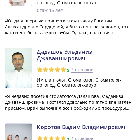
ортопед, Стоматолог-хирург
Стаж 15 лет
«Когда я впервые пришел к стоматологу Евгении
Александровне Сердцевой, я был очень встревожен, так
как очень боюсь лечить зубы. Однако, опасения о
возможной боли и неудачном результате были
напрасными. Врач оказалась очень доброжелательной и
внимательной. Лечение прошло абсолютно безболезне...»
Дадашов Эльданиз
Джаванширович
5
2 отзывов
Имплантолог, Стоматолог, Стоматолог-
ортопед, Стоматолог-хирург
«Я недавно посетил стоматолога Дадашова Эльданиза
Джаваншировича и остался довольно приятно впечатлен
приемом. Врач выполнил все необходимые процедуры
быстро и качественно, и мне это очень понравилось. В
будущем я обязательно планирую обращаться к нему
снова. Спасибо!»
Коротов Вадим Владимирович
5
4 отзывов