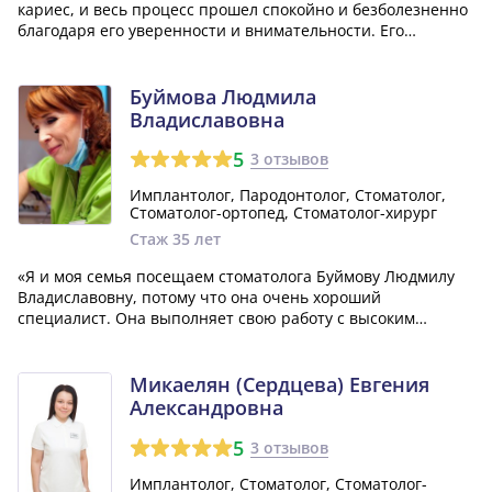
кариес, и весь процесс прошел спокойно и безболезненно
благодаря его уверенности и внимательности. Его
профессионализм и способность быстро справиться даже с
самыми сложными проблемами меня поразили, а
результат работы превзошел все мои ожида...»
Буймова Людмила
Владиславовна
5
3 отзывов
Имплантолог, Пародонтолог, Стоматолог,
Стоматолог-ортопед, Стоматолог-хирург
Стаж 35 лет
«Я и моя семья посещаем стоматолога Буймову Людмилу
Владиславовну, потому что она очень хороший
специалист. Она выполняет свою работу с высоким
качеством и даже способна восстановить зубы, с которыми
другие врачи не хотят работать. Мы довольны
результатами ее работы и продолжаем обращаться...»
Микаелян (Сердцева) Евгения
Александровна
5
3 отзывов
Имплантолог, Стоматолог, Стоматолог-