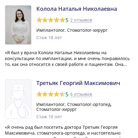
снова и безусловно рекомендую его всем.»
Колола Наталья Николаевна
5
2 отзывов
Имплантолог, Стоматолог-хирург
Стаж 18 лет
«Я был у врача Колола Натальи Николаевны на
консультации по имплантации, и мне очень понравилось
то, как она относится к своей работе и пациентам. Она
профессионал своего дела и способна найти оптимальное
решение для лечения. Помимо этого, она внимательно
изучает снимки и, если видит возмо...»
Третьяк Георгий Максимович
5
6 отзывов
Имплантолог, Стоматолог-ортопед,
Стоматолог-хирург
Стаж 10 лет
«Я очень рад был посетить доктора Третьяк Георгия
Максимовича, стоматолога-ортопеда, и настоятельно