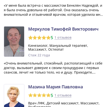
«У меня была встреча с массажистом Бенклян Надеждой, и
я была очень довольна её работой. Она оказалась очень
внимательной и отзывчивой врачом, которая уделила мне
максимум времени. Мне понравилось, что она задавала
мне вопросы, которые другие врачи никогда и не
спрашивали. В следующий раз,...»
Меркулов Тимофей Викторович
5
1 отзывов
Кинезиолог, Мануальный терапевт,
Массажист, Остеопат
Стаж 22 года
«Очень внимательный, спокойный, располагающий к себе
доктор, вызывает доверие к своим процедурам с первых
сеансов, лечит не только тело, но и душу. Приходите,
будете довольны.»
Мазина Мария Павловна
5
1 отзывов
Врач ЛФК, Детский массажист, Массажист,
Реабилитолог