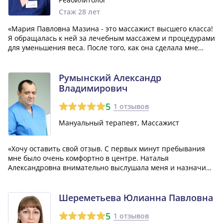
Стаж 28 лет
«Мария Павловна Мазина - это массажист высшего класса!
Я обращалась к ней за лечебным массажем и процедурами
для уменьшения веса. После того, как она сделала мне
массаж спины, я почувствовал себя словно расправила
крылья. Кроме того, результаты коррекции фигуры,
сделанные ей, продолжают под...»
Румынский Александр
Владимирович
5
1 отзывов
Мануальный терапевт, Массажист
«Хочу оставить свой отзыв. С первых минут пребывания
мне было очень комфортно в центре. Наталья
Александровна внимательно выслушала меня и назначила
лечение. Минимум лекарств. Побывала на сеансах
мануального терапевта у Александра Владимировича- он
конечно профессионал. В данный момент лече...»
Шереметьева Юлианна Павловна
5
1 отзывов