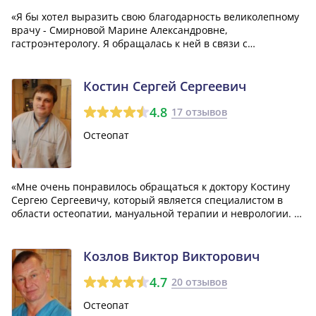
«Я бы хотел выразить свою благодарность великолепному
врачу - Смирновой Марине Александровне,
гастроэнтерологу. Я обращалась к ней в связи с
проблемами с желчным пузырем и она не только помогла
мне с этим вопросом, но и вылечила мой гастрит. Она
просто замечательная!»
Костин Сергей Сергеевич
4.8
17 отзывов
Остеопат
«Мне очень понравилось обращаться к доктору Костину
Сергею Сергеевичу, который является специалистом в
области остеопатии, мануальной терапии и неврологии. У
меня была проблема с дисплазией тазобедренного
сустава, но доктор Костин сообщил, что эта проблема уже
решена, и похвалил нашего масс...»
Козлов Виктор Викторович
4.7
20 отзывов
Остеопат