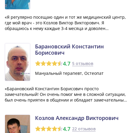
«Я регулярно посещаю один и тот же медицинский центр,
где мой врач - это Козлов Виктор Викторович. Я
обращаюсь к нему каждые 3-4 месяца и доволен
получаемым лечением.»
Барановский Константин
Борисович
4.7
5 отзывов
Мануальный терапевт, Остеопат
«Барановский Константин Борисович просто
замечательный! Он очень помог мне в сложной ситуации,
был очень приятен в общении и обладает замечательным
чувством юмора. А главное, его высокий профессионализм
не подлежит сомнению. Я очень благодарен ему за
оказанную мне помощь!»
Козлов Александр Викторович
4.7
22 отзывов