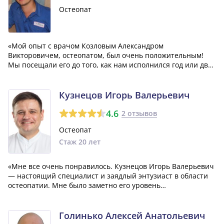
Остеопат
«Мой опыт с врачом Козловым Александром
Викторовичем, остеопатом, был очень положительным!
Мы посещали его до того, как нам исполнился год или два.
Я заметил, что до года было больше шансов получить
наилучший результат, и это действительно так. Александр
Викторович значительно помог мне в м...»
Кузнецов Игорь Валерьевич
4.6
2 отзывов
Остеопат
Стаж 20 лет
«Мне все очень понравилось. Кузнецов Игорь Валерьевич
— настоящий специалист и заядлый энтузиаст в области
остеопатии. Мне было заметно его уровень
профессионализма с самого начала. Важно отметить, что
после первого сеанса я уже почувствовал улучшение.»
Голинько Алексей Анатольевич