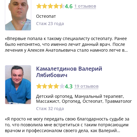
4.6
1 отзывов
Остеопат
Стаж 23 года
«Впервые попала к такому специалисту остеопату. Ранее
было непонятно, что именно лечит данный врач. После
лечения у Алексея Анатольевича стало намного легче в
спине и намного улучшилось общее состояние. Доктор не
многословен, но главное потрясающий результат.
Советую.»
Камалетдинов Валерий
Лябибович
4.3
19 отзывов
Детский ортопед, Мануальный терапевт,
Массажист, Ортопед, Остеопат, Травматолог
Стаж 32 года
«Я просто не могу передать свою благодарность судьбе за
то, что позволила мне встретиться с таким потрясающим
врачом и профессионалом своего дела, как Валерий
Лябибович Камалетдинов! У нас с мужем четверо детей, и