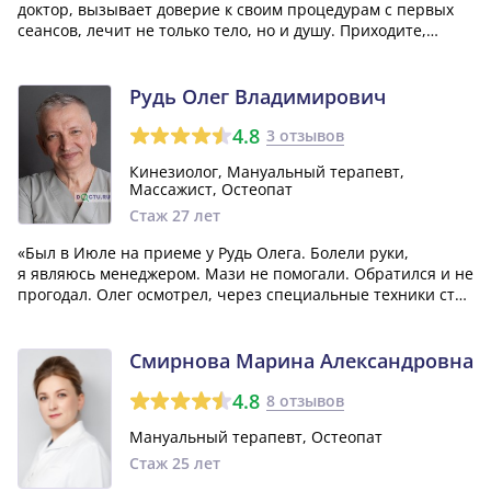
доктор, вызывает доверие к своим процедурам с первых
сеансов, лечит не только тело, но и душу. Приходите,
будете довольны.»
Рудь Олег Владимирович
4.8
3 отзывов
Кинезиолог, Мануальный терапевт,
Массажист, Остеопат
Стаж 27 лет
«Был в Июле на приеме у Рудь Олега. Болели руки,
я являюсь менеджером. Мази не помогали. Обратился и не
прогодал. Олег осмотрел, через специальные техники стал
тестировать как он говорил, и через 10 минут нашел
первопричину. Начал ее устранять. После первого сеанса
почувствовал большое обле...»
Смирнова Марина Александровна
4.8
8 отзывов
Мануальный терапевт, Остеопат
Стаж 25 лет