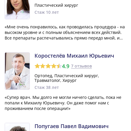
Пластический хирург
Стаж 10 лет
«Мне очень понравилось, как проводилась процедура - на
высоком уровне и с полным объяснением всех действий.
Все препараты распечатывались прямо передо мной, и
абсолютно все манипуляции были выполнены с
соблюдением стерильности. Результатом я остался очень
доволен. Аделина Романовна - исклю...»
Коростелёв Михаил Юрьевич
4.9
7 отзывов
Ортопед, Пластический хирург,
Травматолог, Хирург
Стаж 38 лет
«Супер врач. Мы долго не могли ничего сделать, пока не
попали к Михаилу Юрьевичу. Он даже помог нам с
проживанием после операции!»
Попугаев Павел Вадимович