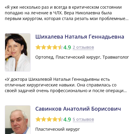
«Я уже несколько раз и всегда в критическом состоянии
попадаю на лечение в ЧЛХ. Вера Николаевна была
первым хирургом, которая стала резать мои проблемные
заушные зоны. Как врач и человек она очень внимательна
к пациентам, выслушивает их жалобы, проводит
тщательное обследование, перед принят...»
Шихалева Наталья Геннадьевна
4.9
2 отзывов
Ортопед, Пластический хирург, Травматолог
«У доктора Шихалевой Натальи Геннадьевны есть
отличные хирургические навыки. Она справилась со
своей задачей очень профессионально и после операции
предоставила мне подробные инструкции для
восстановления. Она также очень приятная в общении.
Если мне потребуется подобное обслуживание в буду...»
Савинков Анатолий Борисович
4.9
5 отзывов
Пластический хирург