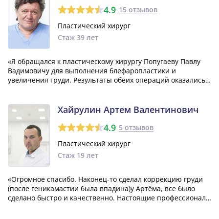
4.9
15 отзывов
Пластический хирург
Стаж 39 лет
«Я обращался к пластическому хирургу Попугаеву Павлу
Вадимовичу для выполнения блефаропластики и
увеличения груди. Результаты обеих операций оказались
просто идеальными! Что касается швов после
блефаропластики, они абсолютно незаметны! Я очень рад
выбору данного врача и результатам его рабо...»
Хайрулин Артем Валентинович
4.9
5 отзывов
Пластический хирург
Стаж 19 лет
«Огромное спасибо. Наконец-то сделал коррекцию груди
(после геникамастии была впадина)у Артёма, все было
сделано быстро и качественно. Настоящие профессионалы
своего дела. Рекомендую. Ещё раз большое спасибо»