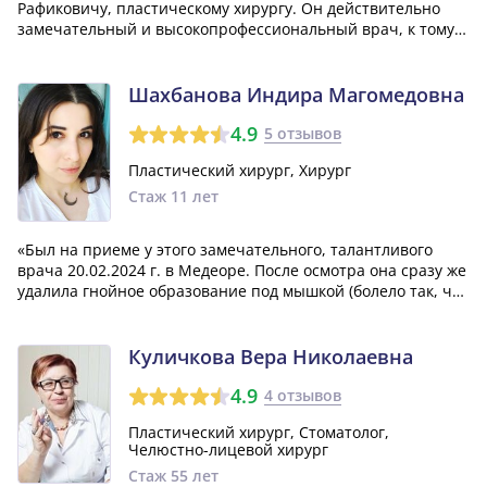
Рафиковичу, пластическому хирургу. Он действительно
замечательный и высокопрофессиональный врач, к тому
же и крайне внимателен и добр к пациентам, что сильно
облегчает этот не всегда простой процесс. Хотелось бы,
чтобы все врачи были такими же,...»
Шахбанова Индира Магомедовна
4.9
5 отзывов
Пластический хирург, Хирург
Стаж 11 лет
«Был на приеме у этого замечательного, талантливого
врача 20.02.2024 г. в Медеоре. После осмотра она сразу же
удалила гнойное образование под мышкой (болело так, что
не мог рукой двигать). Сама процедура болезненная, но
Индира Магомедовна все делала предельно аккуратно и
профессионально. Ру...»
Куличкова Вера Николаевна
4.9
4 отзывов
Пластический хирург, Стоматолог,
Челюстно-лицевой хирург
Стаж 55 лет