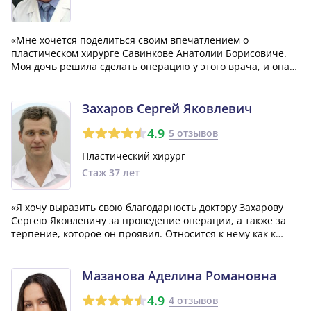
«Мне хочется поделиться своим впечатлением о
пластическом хирурге Савинкове Анатолии Борисовиче.
Моя дочь решила сделать операцию у этого врача, и она
абсолютно довольна результатом. Она потратила целый
год на поиск подходящего специалиста и уверенно может
сказать, что выбор оказался правил...»
Захаров Сергей Яковлевич
4.9
5 отзывов
Пластический хирург
Стаж 37 лет
«Я хочу выразить свою благодарность доктору Захарову
Сергею Яковлевичу за проведение операции, а также за
терпение, которое он проявил. Относится к нему как к
великолепному специалисту, дарованному ему судьбой. Я
обратилась к нему для проведения липосакции и
липофилинга груди, и результатам...»
Мазанова Аделина Романовна
4.9
4 отзывов