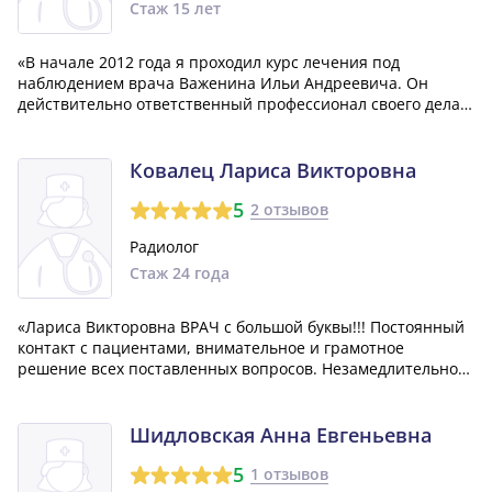
Стаж 15 лет
«В начале 2012 года я проходил курс лечения под
наблюдением врача Важенина Ильи Андреевича. Он
действительно ответственный профессионал своего дела,
чуткий и внимательный человек, которому я без опасений
мог доверить свою жизнь. Хочу выразить ему свою
благодарность и признательность за оказ...»
Ковалец Лариса Викторовна
5
2 отзывов
Радиолог
Стаж 24 года
«Лариса Викторовна ВРАЧ с большой буквы!!! Постоянный
контакт с пациентами, внимательное и грамотное
решение всех поставленных вопросов. Незамедлительное
назначение обследований при поступлении жалобы на
самочувствие. Этот человек с душой относится к своей
профессии. За время лечения у докт...»
Шидловская Анна Евгеньевна
5
1 отзывов