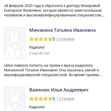
«В феврале 2020 года я обратился к доктору Мозеровой
Екатерине Яковлевне, которая является замечательным
человеком и высококвалифицированным специалистом.
Общение с ней было очень легким и доступным. Она
ответила на все мои вопросы относительно лечения четко
и доходчиво. Желаю ей дальнейших...»
Минакина Татьяна Ивановна
5
2 отзывов
Радиолог
Стаж 40 лет
«Мне повезло попасть на прием к врачу-радиологу
Минакиной Татьяне Ивановне! Она оказалась умной и
квалифицированной специалисткой. Во время приема
Татьяна Ивановна была очень внимательной и чуткой.
Хочется видеть таких врачей в этом учреждении больше!»
Важенин Илья Андреевич
5
1 отзывов
Радиолог