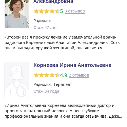
Александровна
5
3 отзывов
Радиолог
Стаж 47 лет
«Второй раз я прохожу лечение у замечательной врача-
радиолога Варенниковой Анастасии Александровны. Хоть
она и выглядит хрупкой женщиной, она является
настоящим Врачом с большой буквы. Всегда выслушивает
мои проблемы и старается помочь максимально четко и
грамотно. Благодаря ей я получаю то...»
Корнеева Ирина Анатольевна
4.9
2 отзывов
Радиолог, Терапевт
Стаж 34 года
«Ирина Анатольевна Корнеева великолепный доктор и
просто замечательный человек. У нее глубокие
профессиональные знания и она всегда отзывчива. Даже
если у нее много пациентов, она никогда не оставит вас
без внимания!»