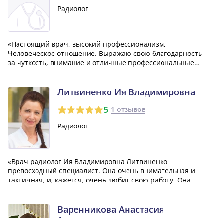
Радиолог
«Настоящий врач, высокий профессионализм,
Человеческое отношение. Выражаю свою благодарность
за чуткость, внимание и отличные профессиональные
качества. Врач по результатам исследования поставила
абсолютно точный диагноз, подтвердившийся
впоследствии, в отличие от врача Асямолова, который п...»
Литвиненко Ия Владимировна
5
1 отзывов
Радиолог
«Врач радиолог Ия Владимировна Литвиненко
превосходный специалист. Она очень внимательная и
тактичная, и, кажется, очень любит свою работу. Она
всегда готова выслушать и дать совет. Удивительно,
сколько времени она уделяет своей работе. Я очень
благодарна ей за проведенное лечение.»
Варенникова Анастасия