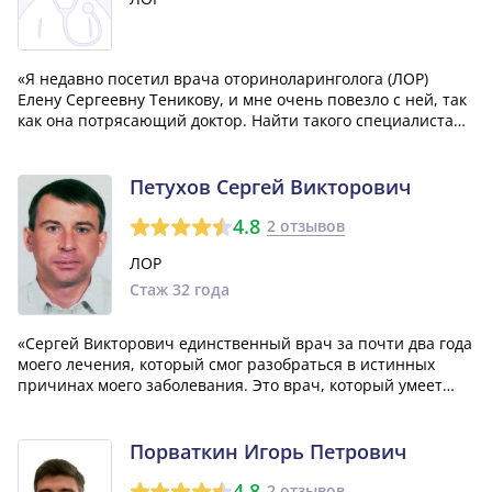
«Я недавно посетил врача оториноларинголога (ЛОР)
Елену Сергеевну Теникову, и мне очень повезло с ней, так
как она потрясающий доктор. Найти такого специалиста
непросто - она действительно знает свою работу на
отлично. Я с уверенностью могу рекомендовать ее
каждому, кто нуждается в услугах...»
Петухов Сергей Викторович
4.8
2 отзывов
ЛОР
Стаж 32 года
«Сергей Викторович единственный врач за почти два года
моего лечения, который смог разобраться в истинных
причинах моего заболевания. Это врач, который умеет
анализировать и применять свои знания в практике.»
Порваткин Игорь Петрович
4.8
2 отзывов