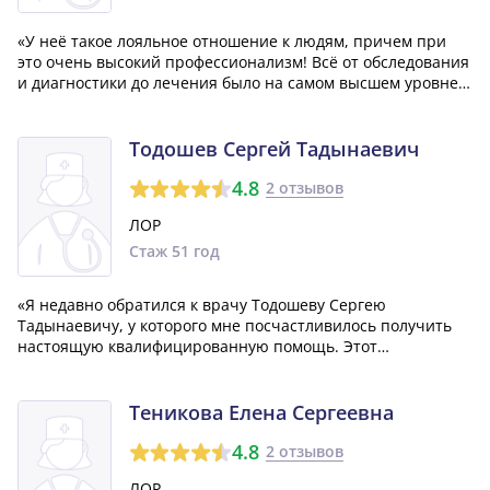
«У неё такое лояльное отношение к людям, причем при
это очень высокий профессионализм! Всё от обследования
и диагностики до лечения было на самом высшем уровне.
И что особенно ценно, она искренне заботится о своих
пациентах! Удивительно радует высокая эффективность
лечения, именно поэтому р...»
Тодошев Сергей Тадынаевич
4.8
2 отзывов
ЛОР
Стаж 51 год
«Я недавно обратился к врачу Тодошеву Сергею
Тадынаевичу, у которого мне посчастливилось получить
настоящую квалифицированную помощь. Этот
замечательный лор-врач был очень внимательным и
действительно профессиональным. Мне особенно
запомнился его индивидуальный подход к моей ситуации.
Теникова Елена Сергеевна
Хотел...»
4.8
2 отзывов
ЛОР