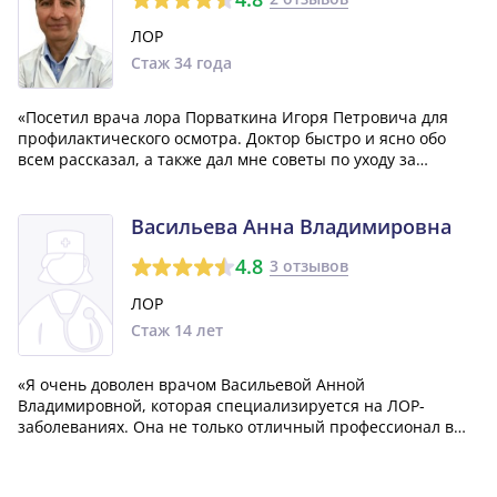
ЛОР
Стаж 34 года
«Посетил врача лора Порваткина Игоря Петровича для
профилактического осмотра. Доктор быстро и ясно обо
всем рассказал, а также дал мне советы по уходу за
ушами.»
Васильева Анна Владимировна
4.8
3 отзывов
ЛОР
Стаж 14 лет
«Я очень доволен врачом Васильевой Анной
Владимировной, которая специализируется на ЛОР-
заболеваниях. Она не только отличный профессионал в
своем деле, но и действительно заботится о моем
эмоциональном состоянии. Меня особенно впечатлили её
красивые глаза. Она успешно прохватила мне гланды,...»