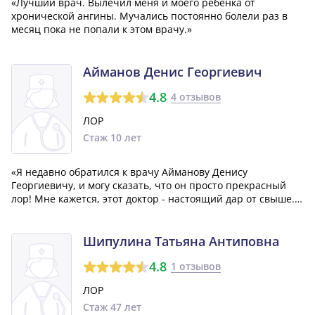
«Лучший врач. Вылечил меня и моего ребенка от
хронической ангины. Мучались постоянно болели раз в
месяц пока не попали к этом врачу.»
Айманов Денис Георгиевич
4.8
4 отзывов
ЛОР
Стаж 10 лет
«Я недавно обратился к врачу Айманову Денису
Георгиевичу, и могу сказать, что он просто прекрасный
лор! Мне кажется, этот доктор - настоящий дар от свыше. Я
искренне благодарен ему за его работу и рекомендую всем
обращаться именно к нему. Он не только вежлив и
внимателен, но и очень грамоте...»
Шипулина Татьяна Антиповна
4.8
1 отзывов
ЛОР
Стаж 47 лет