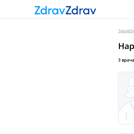
ЗдравЗ
Нар
3 врач