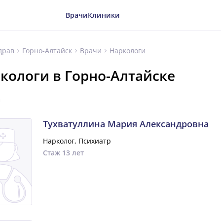
Врачи
Клиники
Наркологи
драв
Горно-Алтайск
Врачи
кологи в Горно-Алтайске
а
Тухватуллина Мария Александровна
Нарколог, Психиатр
Стаж 13 лет