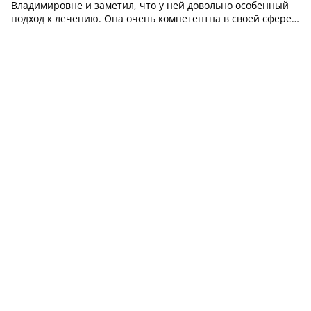
Владимировне и заметил, что у ней довольно особенный
подход к лечению. Она очень компетентна в своей сфере
и знает свое дело. Хотя я понимаю, что не всем пациентам
может понравиться такой стиль работы, но если вам
удастся приспособиться...»