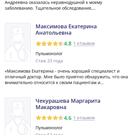
Андреевна оказалась неравнодушной к моему
заболеванию. Тщательное обследование,
профессиональное лечение и полное участие как к
пациенту и человеку. Мне она очень помогла. Безмерно
ей благодарна! Побольше бы таких настоящих ВРАЧЕЙ!»
Максимова Екатерина
Анатольевна
4.8
1 отзывов
Пульмонолог
Стаж 23 года
«Максимова Екатерина - очень хороший специалист и
отличный доктор. Мне было приятно обнаружить, что она
внимательно относится к своим пациентам и
предоставляет качественную медицинскую помощь.
Рекомендую обратиться к ней, уверен, что вы не
пожалеете!»
Чекурашева Маргарита
Макаровна
4.6
1 отзывов
Пульмонолог
Стаж 52 года