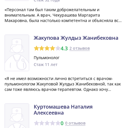
«Персонал там был таким доброжелательным и
внимательным. А врач, Чекурашева Маргарита
Макаровна, была настолько компетентна и объясняла все
ясно и понятно. Я хочу передать огромное спасибо за
предоставленную мне помощь и поддержку.»
Жакупова Жулдыз Жанибековна
4.3
2 отзывов
Пульмонолог
Стаж 11 лет
«Я не имел возможности лично встретиться с врачом-
пульмонологом Жакуповой Жулдыз Жанибековной, так как
сам тоже являюсь врачом-терапевтом. Однако хочу
отметить, что она обладает прекрасными качествами: к
пациентам относится очень хорошо, всегда готова пойти
навстречу, а ее назначения характ...»
Куртомашева Наталия
Алексеевна
0
0 отзывов